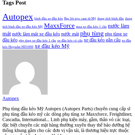
Tags Post
Autopex
bình dầu xe đầu kéo
Bạc lót trục cam từ Mỹ
dung tích bình dầu
dung
MaxxForce
nước làm
tích bình dầu xe đầu kéo Mỹ
mua xe đầu kéo 1 cầu
phụ tùng
mát
nước làm mát xe đầu kéo
nước mát
phụ tùng xe
đầu kéo
xe đầu kéo gắn cẩu
phụ tùng xe đầu kéo 1 cầu
xe đầu kéo có cẩu
xe đầu
xe đầu kéo Mỹ
kéo Huyndai HD1000
Autopex
Phụ tùng đầu kéo Mỹ Autopex (Autopex Parts) chuyên cung cấp sĩ
phụ tùng đầu kéo mỹ các dòng phụ tùng xe Maxxforce, Freightliner,
Cascadia, International... Linh phụ kiện máy, gầm, thân vỏ các loại,
đặc biệt chuyên các mặt hàng thường xuyên thay thế bảo dưỡng hệ
thống khung gầm cho các đơn vị vận tải, là thương hiệu trực thuộc