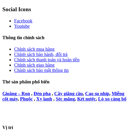
Social Icons
Facebook
Youtube
Thông tin chính sách
Chính sách mua hàng
Chính sách bảo hành, đổi trả
Chính sách thanh toán và hoàn tiền
Chính sách giao hàng
Chính sách bảo mật thông tin
Thẻ sản phẩm phổ biến
Gioăng – Ron
,
Đèn pha
,
Cây giằng cầu
,
Cao su nhíp
,
Miễng
cốt máy
,
Phuộc
,
Xy lanh
,
Séc măng
,
Két nước
,
Lò xo càng bố
Vị trí