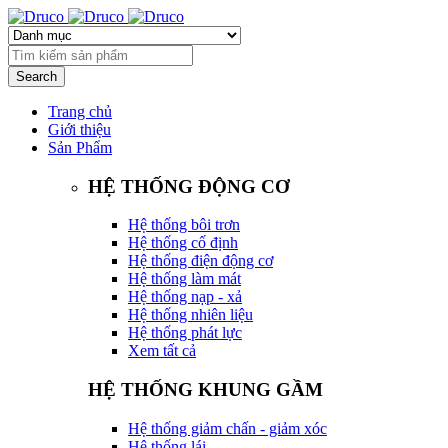
Trang chủ
Giới thiệu
Sản Phẩm
HỆ THỐNG ĐỘNG CƠ
Hệ thống bôi trơn
Hệ thống cố định
Hệ thống điện động cơ
Hệ thống làm mát
Hệ thống nạp - xả
Hệ thống nhiên liệu
Hệ thống phát lực
Xem tất cả
HỆ THỐNG KHUNG GẦM
Hệ thống giảm chấn - giảm xóc
Hệ thống lái