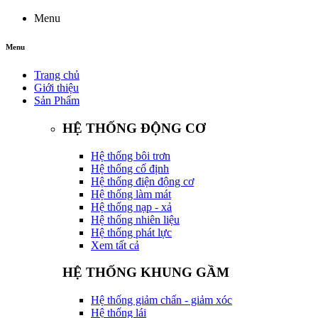
Menu
Menu
Trang chủ
Giới thiệu
Sản Phẩm
HỆ THỐNG ĐỘNG CƠ
Hệ thống bôi trơn
Hệ thống cố định
Hệ thống điện động cơ
Hệ thống làm mát
Hệ thống nạp - xả
Hệ thống nhiên liệu
Hệ thống phát lực
Xem tất cả
HỆ THỐNG KHUNG GẦM
Hệ thống giảm chấn - giảm xóc
Hệ thống lái