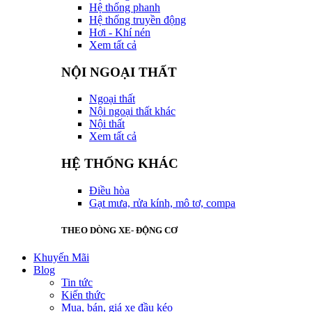
Hệ thống phanh
Hệ thống truyền động
Hơi - Khí nén
Xem tất cả
NỘI NGOẠI THẤT
Ngoại thất
Nội ngoại thất khác
Nội thất
Xem tất cả
HỆ THỐNG KHÁC
Điều hòa
Gạt mưa, rửa kính, mô tơ, compa
THEO DÒNG XE- ĐỘNG CƠ
Khuyến Mãi
Blog
Tin tức
Kiến thức
Mua, bán, giá xe đầu kéo