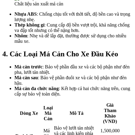
Chât liệu sản xuất má cản
Nhựa ABS
: Chống chịu tốt với thời tiết, độ bền cao và trọng
lượng nhẹ.
Thép không gỉ
: Cung cấp độ bền vượt trội, khả năng chống
va đập tốt nhưng có thể nặng hơn.
Nhôm
: Nhẹ và dễ lắp đặt, thường được sử dụng cho nhiều
mẫu xe.
4.
Các Loại Má Cản Cho Xe Đầu Kéo
Má cản trước
: Bảo vệ phần đầu xe và các bộ phận như đèn
pha, lưới tản nhiệt.
Má cản sau
: Bảo vệ phần đuôi xe và các bộ phận như đèn
hậu.
Má cản đa chức năng
: Kết hợp cả hai chức năng trên, cung
cấp sự bảo vệ toàn diện.
Giá
Loại
Tham
Dòng Xe
Má
Mô Tả
Khảo
Cản
(VND)
Bảo vệ lưới tản nhiệt
Má
1,500,000
và các linh kiện phía