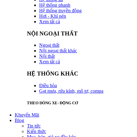
Hệ thống phanh
Hệ thống truyền động
Hơi - Khí nén
Xem tất cả
NỘI NGOẠI THẤT
Ngoại thất
Nội ngoại thất khác
Nội thất
Xem tất cả
HỆ THỐNG KHÁC
Điều hòa
Gạt mưa, rửa kính, mô tơ, compa
THEO DÒNG XE- ĐỘNG CƠ
Khuyến Mãi
Blog
Tin tức
Kiến thức
Mua, bán, giá xe đầu kéo