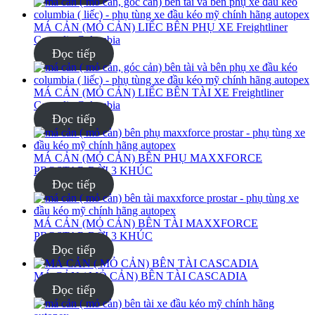
MÁ CẢN (MỎ CẢN) LIẾC BÊN PHỤ XE Freightliner
Cascadia Columbia
Đọc tiếp
MÁ CẢN (MỎ CẢN) LIẾC BÊN TÀI XE Freightliner
Cascadia Columbia
Đọc tiếp
MÁ CẢN (MỎ CẢN) BÊN PHỤ MAXXFORCE
PROSTAR ĐỜI 3 KHÚC
Đọc tiếp
MÁ CẢN (MỎ CẢN) BÊN TÀI MAXXFORCE
PROSTAR ĐỜI 3 KHÚC
Đọc tiếp
MÁ CẢN ( MỎ CẢN) BÊN TÀI CASCADIA
Đọc tiếp