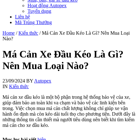
Hoạt động Autopex
Tuyển dụng
Liên hệ
Mã Trúng Thưởng
Home
/
Kiến thức
/
Má Cản Xe Đầu Kéo Là Gì? Nên Mua Loại
Nào?
Má Cản Xe Đầu Kéo Là Gì?
Nên Mua Loại Nào?
23/09/2024
BY
Autopex
IN
Kiến thức
Má cản xe đầu kéo là một bộ phận trong hệ thống bảo vệ của xe,
giúp đảm bảo an toàn khi va chạm và bảo vệ các linh kiện bên
trong. Việc chọn mua má cản chất lượng không chỉ giúp xe vận
hành ổn định mà còn kéo dài tuổi thọ cho phương tiện. Dưới đây là
những thông tin cần thiết mà người tiêu dùng nên biết khi tìm kiếm
má cản cho xe đầu kéo.
Mục lục bài viết
hiện