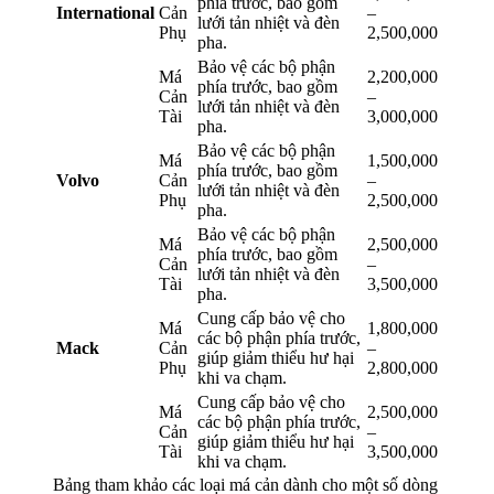
phía trước, bao gồm
International
Cản
–
lưới tản nhiệt và đèn
Phụ
2,500,000
pha.
Bảo vệ các bộ phận
Má
2,200,000
phía trước, bao gồm
Cản
–
lưới tản nhiệt và đèn
Tài
3,000,000
pha.
Bảo vệ các bộ phận
Má
1,500,000
phía trước, bao gồm
Volvo
Cản
–
lưới tản nhiệt và đèn
Phụ
2,500,000
pha.
Bảo vệ các bộ phận
Má
2,500,000
phía trước, bao gồm
Cản
–
lưới tản nhiệt và đèn
Tài
3,500,000
pha.
Cung cấp bảo vệ cho
Má
1,800,000
các bộ phận phía trước,
Mack
Cản
–
giúp giảm thiểu hư hại
Phụ
2,800,000
khi va chạm.
Cung cấp bảo vệ cho
Má
2,500,000
các bộ phận phía trước,
Cản
–
giúp giảm thiểu hư hại
Tài
3,500,000
khi va chạm.
Bảng tham khảo các loại má cản dành cho một số dòng