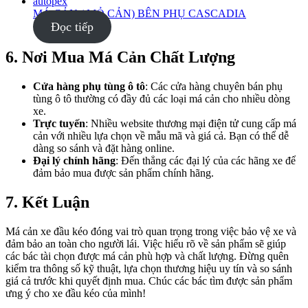
MÁ CẢN ( MỎ CẢN) BÊN PHỤ CASCADIA
Đọc tiếp
6.
Nơi Mua Má Cản Chất Lượng
Cửa hàng phụ tùng ô tô
: Các cửa hàng chuyên bán phụ
tùng ô tô thường có đầy đủ các loại má cản cho nhiều dòng
xe.
Trực tuyến
: Nhiều website thương mại điện tử cung cấp má
cản với nhiều lựa chọn về mẫu mã và giá cả. Bạn có thể dễ
dàng so sánh và đặt hàng online.
Đại lý chính hãng
: Đến thẳng các đại lý của các hãng xe để
đảm bảo mua được sản phẩm chính hãng.
7.
Kết Luận
Má cản xe đầu kéo đóng vai trò quan trọng trong việc bảo vệ xe và
đảm bảo an toàn cho người lái. Việc hiểu rõ về sản phẩm sẽ giúp
các bác tài chọn được má cản phù hợp và chất lượng. Đừng quên
kiểm tra thông số kỹ thuật, lựa chọn thương hiệu uy tín và so sánh
giá cả trước khi quyết định mua. Chúc các bác tìm được sản phẩm
ưng ý cho xe đầu kéo của mình!