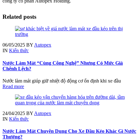
công ty cổ phần Autopex Holding.
Related posts
06/05/2025
BY
Autopex
IN
Kiến thức
Nước Làm Mát “Cùng Công Nghệ” Nhưng Có Mức Giá
Chênh Lệch?
Nước làm mát giúp giữ nhiệt độ động cơ ổn định khi xe đầu
Read more
24/04/2025
BY
Autopex
IN
Kiến thức
Nước Làm Mát Chuyên Dụng Cho Xe Đầu Kéo Khác Gì Nước
Thường?