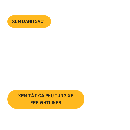
Chuyên dụng cho xe đầu kéo
Mỹ
XEM DANH SÁCH
Phụ Tùng Xe
Freightliner
Phụ Tùng Xe Cascadia
Phụ Tùng Xe Century
Phụ Tùng Xe Columbia
XEM TẤT CẢ PHỤ TÙNG XE
FREIGHTLINER