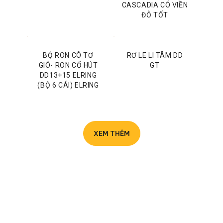
CASCADIA CÓ VIỀN
ĐỎ TỐT
BỘ RON CÔ TƠ
RƠ LE LI TÂM DD
GIÓ- RON CỔ HÚT
GT
DD13+15 ELRING
(BỘ 6 CÁI) ELRING
XEM THÊM
Phụ Tùng Xe
Maxxforce