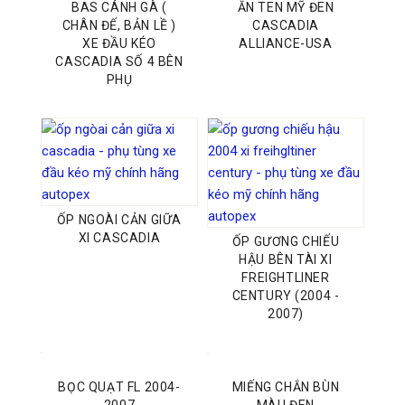
BAS CÁNH GÀ (
ĂN TEN MỸ ĐEN
CHÂN ĐẾ, BẢN LỀ )
CASCADIA
XE ĐẦU KÉO
ALLIANCE-USA
CASCADIA SỐ 4 BÊN
PHỤ
ỐP NGOÀI CẢN GIỮA
XI CASCADIA
ỐP GƯƠNG CHIẾU
HẬU BÊN TÀI XI
FREIGHTLINER
CENTURY (2004 -
2007)
BỌC QUẠT FL 2004-
MIẾNG CHẮN BÙN