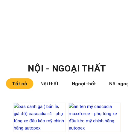
NỘI - NGOẠI THẤT
Tất cả
Nội thất
Ngoại thất
Nội ngoại 