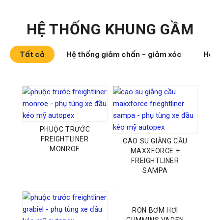
HỆ THỐNG KHUNG GẦM
Tất cả
Hệ thống giảm chấn - giảm xóc
Hệ t
PHUỘC TRƯỚC
FREIGHTLINER
CAO SU GIẰNG CẦU
MONROE
MAXXFORCE +
FREIGHTLINER
SAMPA
RON BƠM HƠI