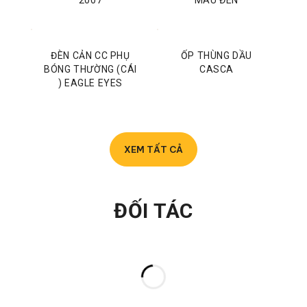
2007
MÀU ĐEN
ĐÈN CẢN CC PHỤ
ỐP THÙNG DẦU
BÓNG THƯỜNG (CÁI
CASCA
) EAGLE EYES
XEM TẤT CẢ
ĐỐI TÁC