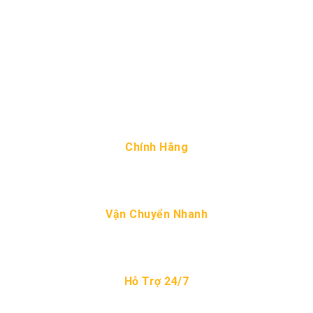
ĐỘI NGŨ HỖ TRỢ CHUYÊN NGHIỆP
Tại Sao Chọn AUTOPEX
Chính Hãng
Chuyên cung cấp phụ tùng chính hãng
Vận Chuyển Nhanh
Nhận hàng trong ngày tại TP HCM
Hỗ Trợ 24/7
Hỗ trợ tư vấn 24h/ ngày.