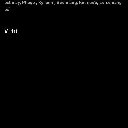
cốt máy
,
Phuộc
,
Xy lanh
,
Séc măng
,
Két nước
,
Lò xo càng
bố
Vị trí