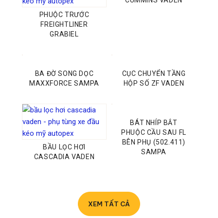
CUMMINS VADEN
PHUỘC TRƯỚC
FREIGHTLINER
GRABIEL
BA ĐỜ SONG DỌC
CỤC CHUYỂN TẦNG
MAXXFORCE SAMPA
HỘP SỐ ZF VADEN
BÁT NHÍP BẮT
PHUỘC CẦU SAU FL
BÊN PHỤ (502.411)
BẦU LỌC HƠI
SAMPA
CASCADIA VADEN
XEM TẤT CẢ