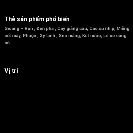
Thẻ sản phẩm phổ biến
Gioăng – Ron
,
Đèn pha
,
Cây giằng cầu
,
Cao su nhíp
,
Miễng
cốt máy
,
Phuộc
,
Xy lanh
,
Séc măng
,
Két nước
,
Lò xo càng
bố
Vị trí