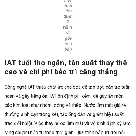
nhẹ,
tuổi
thọ
dưới
2
năm
,
dễ
gây
cặn
bẩn
IAT tuổi thọ ngắn, tần suất thay thế
cao và chi phí bảo trì căng thẳng
Công nghệ IAT thiếu chất ức chế bọt, dễ tạo bọt, cản trở tuần
hoàn và gây tiếng ồn. IAT ổn định pH kém, dễ gây ăn mòn
các kim loại như nhôm, đồng và thép. Nước làm mát giá rẻ
thường sinh cặn trong két, tắc ống dẫn và giảm hiệu suất
trao đổi nhiệt. Việc thay nước làm mát và vệ sinh định kỳ làm
tăng chi phí bảo trì theo thời gian. Quá trình bảo trì đòi hỏi