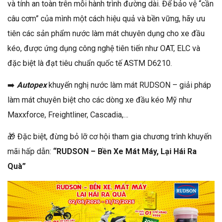
và tính an toàn trên mỗi hành trình đường dài. Để bảo vệ “cần
câu cơm” của mình một cách hiệu quả và bền vững, hãy ưu
tiên các sản phẩm nước làm mát chuyên dụng cho xe đầu
kéo, được ứng dụng công nghệ tiên tiến như OAT, ELC và
đặc biệt là đạt tiêu chuẩn quốc tế ASTM D6210.
➡️
Autopex
khuyến nghị
nước làm mát RUDSON
– giải pháp
làm mát chuyên biệt cho các dòng xe đầu kéo Mỹ như
Maxxforce, Freightliner, Cascadia,…
🎁 Đặc biệt, đừng bỏ lỡ cơ hội tham gia chương trình khuyến
mãi hấp dẫn:
“RUDSON – Bền Xe Mát Máy, Lại Hái Ra
Quà”