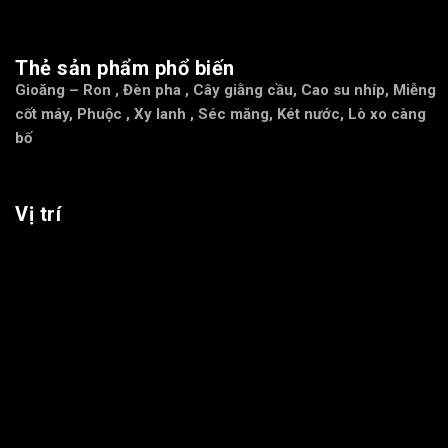
Thẻ sản phẩm phổ biến
Gioăng – Ron
,
Đèn pha
,
Cây giằng cầu
,
Cao su nhíp
,
Miễng
cốt máy
,
Phuộc
,
Xy lanh
,
Séc măng
,
Két nước
,
Lò xo càng
bố
Vị trí