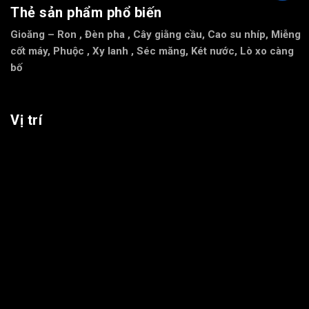
Thẻ sản phẩm phổ biến
Gioăng – Ron
,
Đèn pha
,
Cây giằng cầu
,
Cao su nhíp
,
Miễng
cốt máy
,
Phuộc
,
Xy lanh
,
Séc măng
,
Két nước
,
Lò xo càng
bố
Vị trí