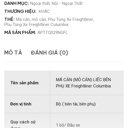
DANH MỤC:
Ngoại thất
,
Nội - Ngoại Thất
THƯƠNG HIỆU:
KHÁC
THẺ:
Má cản
,
mỏ cản
,
Phụ Tùng Xe Freightliner
,
Phụ Tùng Xe Freightliner Columbia
MÃ SẢN PHẨM:
APTTQ029NGFL
MÔ TẢ
ĐÁNH GIÁ (0)
MÁ CẢN (MỎ CẢN) LIẾC BÊN
Tên sản phẩm
PHỤ XE Freightliner Columbia
Đơn vị tính
Bộ ( bên tài, bên phụ)
Quy cách sử
1 bộ/ Đầu xe