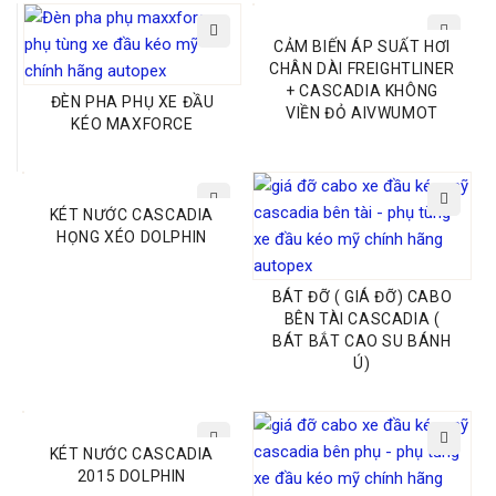
CẢM BIẾN ÁP SUẤT HƠI
CHÂN DÀI FREIGHTLINER
+ CASCADIA KHÔNG
ĐÈN PHA PHỤ XE ĐẦU
VIỀN ĐỎ AIVWUMOT
KÉO MAXFORCE
KÉT NƯỚC CASCADIA
HỌNG XÉO DOLPHIN
BÁT ĐỠ ( GIÁ ĐỠ) CABO
BÊN TÀI CASCADIA (
BÁT BẮT CAO SU BÁNH
Ú)
KÉT NƯỚC CASCADIA
2015 DOLPHIN