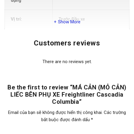
dụng
Vị trí:
Trước Đầu xe
Show More
Màu
Đen
Customers reviews
Chất liệu
Nhựa
There are no reviews yet.
Nằm trước đầu xe, nội thất và
Chức năng
bảo vệ đầu xe
Be the first to review “MÁ CẢN (MỎ CẢN)
LIẾC BÊN PHỤ XE Freightliner Cascadia
Columbia”
73cmx59cm ( kích thướt sản
phẩm)
Email của bạn sẽ không được hiển thị công khai.
Các trường
bắt buộc được đánh dấu
*
Kích thước
59x59x55cm ( kích thướt đóng
gói)