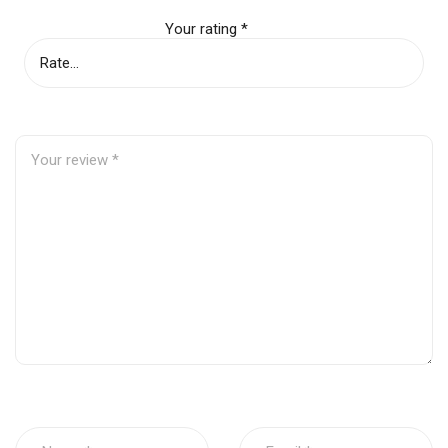
Your rating
*
18kg ( trọng lượng sản phẩm)
Trọng lượng
20kg( trọng lượng toàn kiện)
Bộ sản phẩm
10 bộ
Phân loại sản
sử dụng cho dòng Freightliner
phẩm
Cascadia Columbia
Thông tin liên hệ
Email: info@autopexholding.com