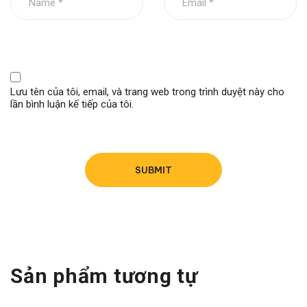
Zalo: 0702.757.757
Fanpage:
Phụ Tùng xe đầu kéo Autopex
Lưu tên của tôi, email, và trang web trong trình duyệt này cho
lần bình luận kế tiếp của tôi.
Youtube:
Phụ Tùng Autopex
Tiktok:
Phụ tùng Autopex
Website:
PHỤ TÙNG AUTOPEX
Sản phẩm tương tự