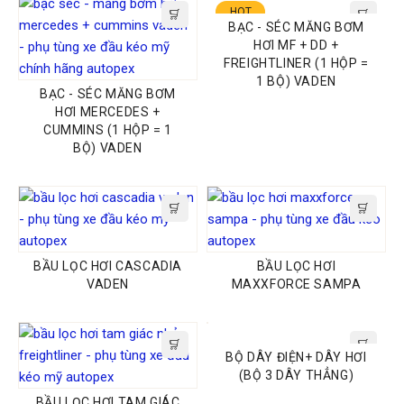
HOT
BẠC - SÉC MĂNG BƠM
HƠI MF + DD +
FREIGHTLINER (1 HỘP =
1 BỘ) VADEN
BẠC - SÉC MĂNG BƠM
HƠI MERCEDES +
CUMMINS (1 HỘP = 1
BỘ) VADEN
BẦU LỌC HƠI CASCADIA
BẦU LỌC HƠI
VADEN
MAXXFORCE SAMPA
BỘ DÂY ĐIỆN+ DÂY HƠI
(BỘ 3 DÂY THẲNG)
BẦU LỌC HƠI TAM GIÁC