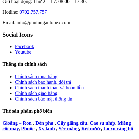
Giờ hoạt động: Thứ 2 – T7: 08:00 – 17:30.
Hotline:
0702.757.757
Email: info@phutungautopex.com
Social Icons
Facebook
Youtube
Thông tin chính sách
Chính sách mua hàng
Chính sách bảo hành, đổi trả
Chính sách thanh toán và hoàn tiền
Chính sách giao hàng
Chính sách bảo mật thông tin
Thẻ sản phẩm phổ biến
Gioăng – Ron
,
Đèn pha
,
Cây giằng cầu
,
Cao su nhíp
,
Miễng
cốt máy
,
Phuộc
,
Xy lanh
,
Séc măng
,
Két nước
,
Lò xo càng bố