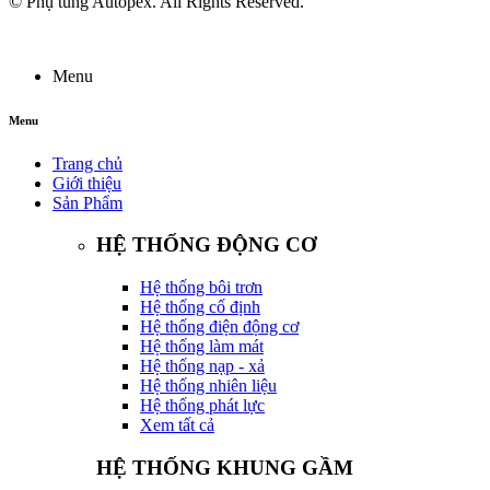
© Phụ tùng Autopex. All Rights Reserved.
Menu
Menu
Trang chủ
Giới thiệu
Sản Phẩm
HỆ THỐNG ĐỘNG CƠ
Hệ thống bôi trơn
Hệ thống cố định
Hệ thống điện động cơ
Hệ thống làm mát
Hệ thống nạp - xả
Hệ thống nhiên liệu
Hệ thống phát lực
Xem tất cả
HỆ THỐNG KHUNG GẦM