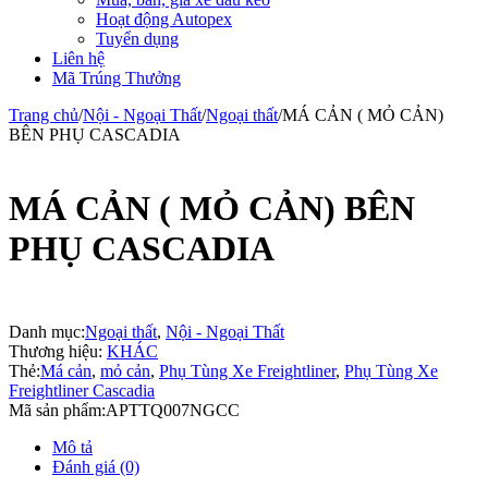
Hoạt động Autopex
Tuyển dụng
Liên hệ
Mã Trúng Thưởng
Trang chủ
/
Nội - Ngoại Thất
/
Ngoại thất
/
MÁ CẢN ( MỎ CẢN)
BÊN PHỤ CASCADIA
MÁ CẢN ( MỎ CẢN) BÊN
PHỤ CASCADIA
Danh mục:
Ngoại thất
,
Nội - Ngoại Thất
Thương hiệu:
KHÁC
Thẻ:
Má cản
,
mỏ cản
,
Phụ Tùng Xe Freightliner
,
Phụ Tùng Xe
Freightliner Cascadia
Mã sản phẩm:
APTTQ007NGCC
Mô tả
Đánh giá (0)