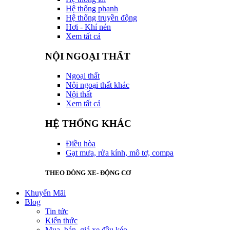
Hệ thống phanh
Hệ thống truyền động
Hơi - Khí nén
Xem tất cả
NỘI NGOẠI THẤT
Ngoại thất
Nội ngoại thất khác
Nội thất
Xem tất cả
HỆ THỐNG KHÁC
Điều hòa
Gạt mưa, rửa kính, mô tơ, compa
THEO DÒNG XE- ĐỘNG CƠ
Khuyến Mãi
Blog
Tin tức
Kiến thức
Mua, bán, giá xe đầu kéo