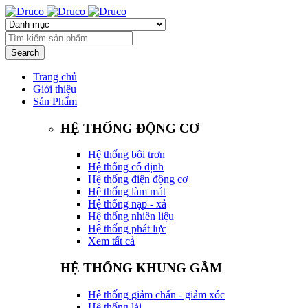
Trang chủ
Giới thiệu
Sản Phẩm
HỆ THỐNG ĐỘNG CƠ
Hệ thống bôi trơn
Hệ thống cố định
Hệ thống điện động cơ
Hệ thống làm mát
Hệ thống nạp - xả
Hệ thống nhiên liệu
Hệ thống phát lực
Xem tất cả
HỆ THỐNG KHUNG GẦM
Hệ thống giảm chấn - giảm xóc
Hệ thống lái