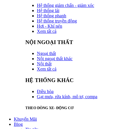
Hệ thống giảm chấn - giảm xóc
Hệ thống lái
Hệ thống phanh
Hệ thống truyền động
Hơi - Khí nén
Xem tất cả
NỘI NGOẠI THẤT
Ngoại thất
Nội ngoại thất khác
Nội thất
Xem tất cả
HỆ THỐNG KHÁC
Điều hòa
Gạt mưa, rửa kính, mô tơ, compa
THEO DÒNG XE- ĐỘNG CƠ
Khuyến Mãi
Blog