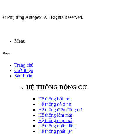
© Phụ tùng Autopex. All Rights Reserved.
Menu
Menu
Trang chủ
Giới thiệu
Sản Phẩm
HỆ THỐNG ĐỘNG CƠ
Hệ thống bôi trơn
Hệ thống cố định
Hệ thống điện động cơ
Hệ thống làm mát
Hệ thống nạp - xả
Hệ thống nhiên liệu
Hệ thống phát lực