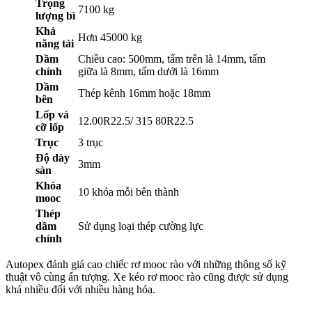
Trọng
7100 kg
lượng bì
Khả
Hơn 45000 kg
năng tải
Dầm
Chiều cao: 500mm, tấm trên là 14mm, tấm
chính
giữa là 8mm, tấm dưới là 16mm
Dầm
Thép kênh 16mm hoặc 18mm
bên
Lốp và
12.00R22.5/ 315 80R22.5
cỡ lốp
Trục
3 trục
Độ dày
3mm
sàn
Khóa
10 khóa mỗi bên thành
mooc
Thép
dầm
Sử dụng loại thép cường lực
chính
Autopex đánh giá cao chiếc rơ mooc rào với những thông số kỹ
thuật vô cùng ấn tượng. Xe kéo rơ mooc rào cũng được sử dụng
khá nhiều đối với nhiều hàng hóa.