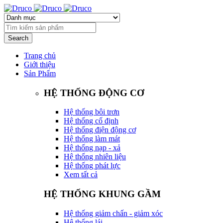
Trang chủ
Giới thiệu
Sản Phẩm
HỆ THỐNG ĐỘNG CƠ
Hệ thống bôi trơn
Hệ thống cố định
Hệ thống điện động cơ
Hệ thống làm mát
Hệ thống nạp - xả
Hệ thống nhiên liệu
Hệ thống phát lực
Xem tất cả
HỆ THỐNG KHUNG GẦM
Hệ thống giảm chấn - giảm xóc
Hệ thống lái