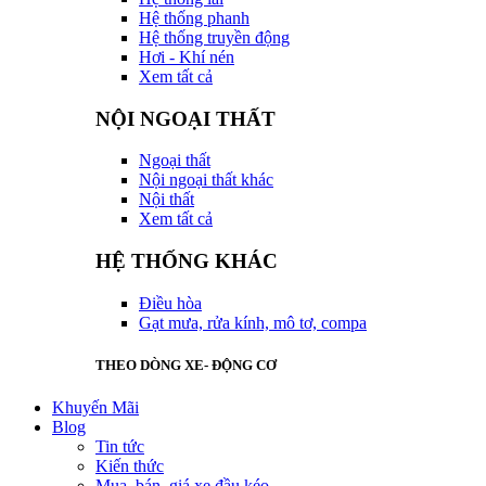
Hệ thống phanh
Hệ thống truyền động
Hơi - Khí nén
Xem tất cả
NỘI NGOẠI THẤT
Ngoại thất
Nội ngoại thất khác
Nội thất
Xem tất cả
HỆ THỐNG KHÁC
Điều hòa
Gạt mưa, rửa kính, mô tơ, compa
THEO DÒNG XE- ĐỘNG CƠ
Khuyến Mãi
Blog
Tin tức
Kiến thức
Mua, bán, giá xe đầu kéo