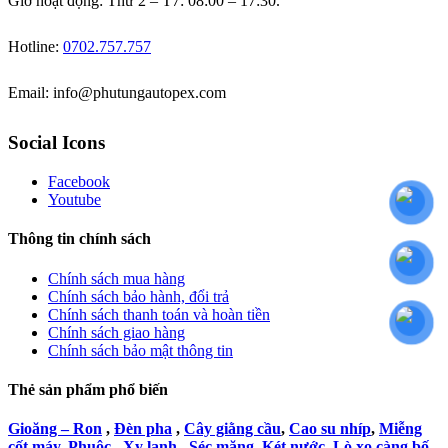
Giờ hoạt động: Thứ 2 – T7: 08:00 – 17:30.
Hotline:
0702.757.757
Email: info@phutungautopex.com
Social Icons
Facebook
Youtube
Thông tin chính sách
Chính sách mua hàng
Chính sách bảo hành, đổi trả
Chính sách thanh toán và hoàn tiền
Chính sách giao hàng
Chính sách bảo mật thông tin
Thẻ sản phẩm phổ biến
Gioăng – Ron
,
Đèn pha
,
Cây giằng cầu
,
Cao su nhíp
,
Miễng
cốt máy
,
Phuộc
,
Xy lanh
,
Séc măng
,
Két nước
,
Lò xo càng bố