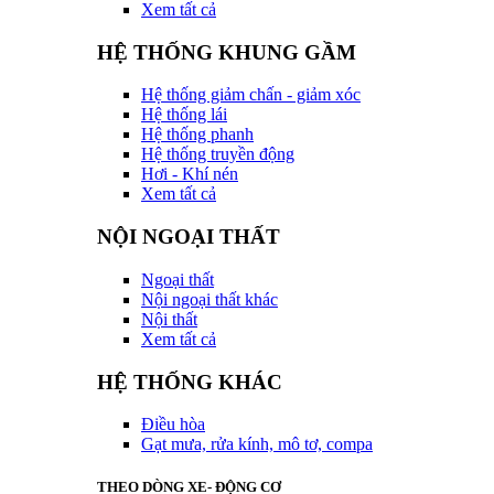
Xem tất cả
HỆ THỐNG KHUNG GẦM
Hệ thống giảm chấn - giảm xóc
Hệ thống lái
Hệ thống phanh
Hệ thống truyền động
Hơi - Khí nén
Xem tất cả
NỘI NGOẠI THẤT
Ngoại thất
Nội ngoại thất khác
Nội thất
Xem tất cả
HỆ THỐNG KHÁC
Điều hòa
Gạt mưa, rửa kính, mô tơ, compa
THEO DÒNG XE- ĐỘNG CƠ