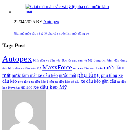
22/04/2025
BY
Autopex
Giải mã màu sắc và tỷ lệ pha của nước làm mát động cơ
Tags Post
Autopex
bình dầu xe đầu kéo
Bạc lót trục cam từ Mỹ
dung tích bình dầu
dung
MaxxForce
nước làm
tích bình dầu xe đầu kéo Mỹ
mua xe đầu kéo 1 cầu
phụ tùng
mát
nước làm mát xe đầu kéo
nước mát
phụ tùng xe
đầu kéo
xe đầu kéo gắn cẩu
phụ tùng xe đầu kéo 1 cầu
xe đầu kéo có cẩu
xe đầu
xe đầu kéo Mỹ
kéo Huyndai HD1000