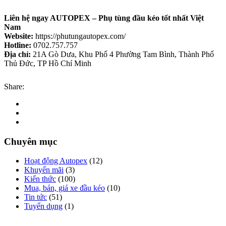
Liên hệ ngay AUTOPEX – Phụ tùng đầu kéo tốt nhất Việt
Nam
Website:
https://phutungautopex.com/
Hotline:
0702.757.757
Địa chỉ:
21A Gò Dưa, Khu Phố 4 Phường Tam Bình, Thành Phố
Thủ Đức, TP Hồ Chí Minh
Share:
Chuyên mục
Hoạt động Autopex
(12)
Khuyến mãi
(3)
Kiến thức
(100)
Mua, bán, giá xe đầu kéo
(10)
Tin tức
(51)
Tuyển dụng
(1)