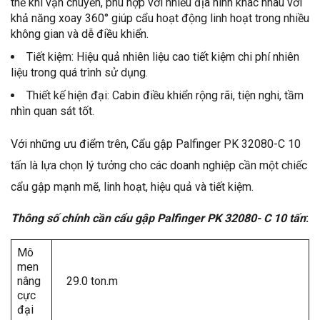
thể khi vận chuyển, phù hợp với nhiều địa hình khác nhau với
khả năng xoay 360° giúp cẩu hoạt động linh hoạt trong nhiều
không gian và dễ điều khiển.
Tiết kiệm: Hiệu quả nhiên liệu cao tiết kiệm chi phí nhiên
liệu trong quá trình sử dụng.
Thiết kế hiện đại: Cabin điều khiển rộng rãi, tiện nghi, tầm
nhìn quan sát tốt.
Với những ưu điểm trên, Cẩu gập Palfinger PK 32080-C 10
tấn là lựa chọn lý tưởng cho các doanh nghiệp cần một chiếc
cẩu gập mạnh mẽ, linh hoạt, hiệu quả và tiết kiệm.
Thông số chính cần cẩu gập Palfinger PK 32080- C 10 tấn
:
Mô
men
nâng
29.0 ton.m
cực
đại