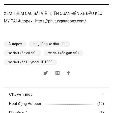
XEM THÊM CÁC BÀI VIẾT LIÊN QUAN ĐẾN XE ĐẦU KÉO
MỸ TẠI Autopex :
https://phutungautopex.com/
Autopex
phụ tùng xe đầu kéo
xe đầu kéo có cẩu
xe đầu kéo gắn cẩu
xe đầu kéo Huyndai HD1000
Chuyên mục
Hoạt động Autopex
(12)
Khuyến mãi
(3)