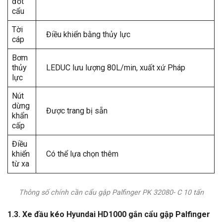
đốt
cẩu
Tời
Điều khiển bằng thủy lực
cáp
Bơm
thủy
LEDUC lưu lượng 80L/min, xuất xứ Pháp
lực
Nút
dừng
Được trang bị sẵn
khẩn
cấp
Điều
khiển
Có thể lựa chọn thêm
từ xa
Thông số chính cần cẩu gập Palfinger PK 32080- C 10 tấn
1.3.
Xe đầu kéo Hyundai HD1000 gắn cẩu gập Palfinger