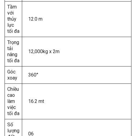
Tầm
với
thủy
12.0 m
lực
tối đa
Trọng
tải
12,000kg x 2m
nâng
tối đa
Góc
360°
xoay
Chiều
cao
làm
16.2 mt
việc
tối đa
Số
lượng
06