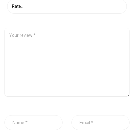
Kích thước
Ngang: 60 X Dài:80
Độ dày
5mm
Trọng lượng
4 – 4.5kg
Bộ
2 cái/bộ
Phân loại sản
Sử dụng cho các dòng xe đầu
phẩm
kéo Mỹ
và các dòng xe tải lớn