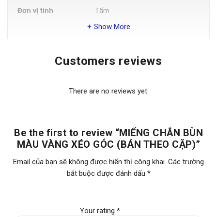
Đơn vị tính
Tấm
Show More
Quy cách sử
02 tấm/ Xe
dụng
Customers reviews
Vị trí:
Sau bánh xe
There are no reviews yet.
Màu
Vàng
Be the first to review “MIẾNG CHẮN BÙN
MÀU VÀNG XÉO GÓC (BÁN THEO CẶP)”
Chất liệu
Nhựa
Email của bạn sẽ không được hiển thị công khai.
Các trường
bắt buộc được đánh dấu
*
Che chắn phía sau bánh xe để
tránh các tia nước, bùn đất bắn
Chức năng
ra phía sau khi xe chạy trên mặt
đường ướt
Your rating
*