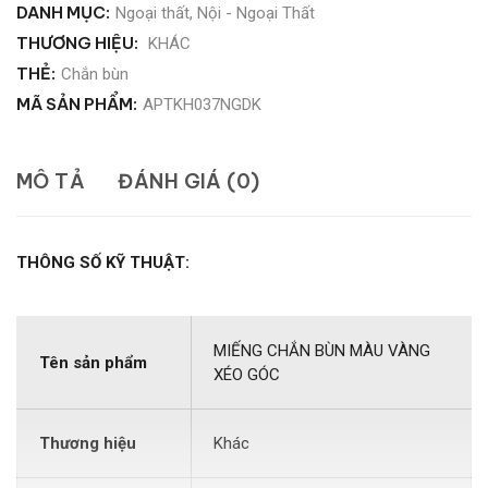
DANH MỤC:
Ngoại thất
,
Nội - Ngoại Thất
THƯƠNG HIỆU:
KHÁC
THẺ:
Chắn bùn
MÃ SẢN PHẨM:
APTKH037NGDK
MÔ TẢ
ĐÁNH GIÁ (0)
THÔNG SỐ KỸ THUẬT:
MIẾNG CHẮN BÙN MÀU VÀNG
Tên sản phẩm
XÉO GÓC
Thương hiệu
Khác