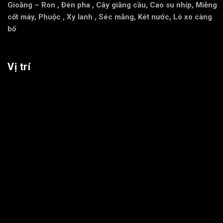
Gioăng – Ron
,
Đèn pha
,
Cây giằng cầu
,
Cao su nhíp
,
Miễng
cốt máy
,
Phuộc
,
Xy lanh
,
Séc măng
,
Két nước
,
Lò xo càng
bố
Vị trí