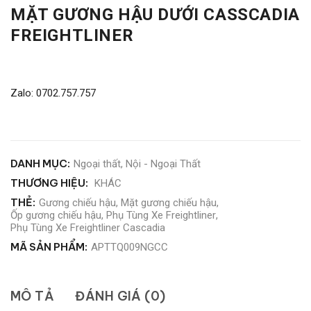
MẶT GƯƠNG HẬU DƯỚI CASSCADIA
FREIGHTLINER
Zalo: 0702.757.757
DANH MỤC:
Ngoại thất
,
Nội - Ngoại Thất
THƯƠNG HIỆU:
KHÁC
THẺ:
Gương chiếu hậu
,
Mặt gương chiếu hậu
,
Ốp gương chiếu hậu
,
Phụ Tùng Xe Freightliner
,
Phụ Tùng Xe Freightliner Cascadia
MÃ SẢN PHẨM:
APTTQ009NGCC
MÔ TẢ
ĐÁNH GIÁ (0)