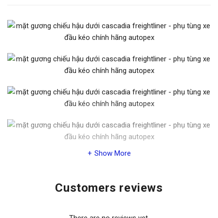
Show More
Mô tả sản phẩm Mặt Gương
Customers reviews
Chiếu Hậu Dưới Xe Đầu Kéo
Mỹ Dòng Xe Cascadia
There are no reviews yet.