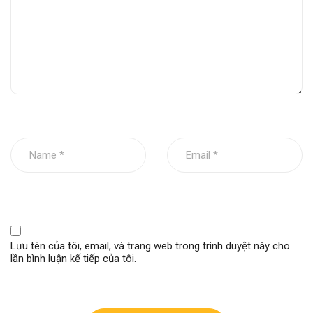
Chất liệu
Nhựa
Trọng lượng:
Dưới 1kg
Giúp quan sát vật cản từ phía
Chức năng:
sau, góc khuất
Phân loại sản
Mặt gương dưới ( di động)
phẩm:
Bộ sản phẩm:
1
Lưu tên của tôi, email, và trang web trong trình duyệt này cho
lần bình luận kế tiếp của tôi.
Lưu ý:
Đầu xe có 2 mặt gương, mặt