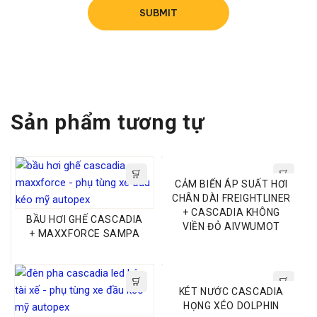
gương trên và mặt gương dưới,
lưu ý khi lắp đặt phù hợp gương
trên hay dưới.
Thông tin liên hệ
Sản phẩm tương tự
Email: info@autopexholding.com
Zalo: 0702.757.757
CẢM BIẾN ÁP SUẤT HƠI
CHÂN DÀI FREIGHTLINER
Fanpage:
Phụ Tùng xe đầu kéo Autopex
+ CASCADIA KHÔNG
BẦU HƠI GHẾ CASCADIA
VIỀN ĐỎ AIVWUMOT
+ MAXXFORCE SAMPA
Yotube:
Phụ Tùng Autopex
KÉT NƯỚC CASCADIA
Tiktok:
Phụ tùng Autopex
HỌNG XÉO DOLPHIN