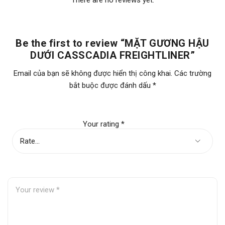
Mặt Gương Chiếu Hậu Dưới Xe
Tên sản phẩm
Be the first to review “MẶT GƯƠNG HẬU
Đầu Kéo Mỹ Dòng Xe Cascadia
DƯỚI CASSCADIA FREIGHTLINER”
Email của bạn sẽ không được hiển thị công khai.
Các trường
Thương Hiệu:
FREIGHTLINER
bắt buộc được đánh dấu
*
Xuất xứ:
USA
Your rating
*
Quy cách sử
2 cái/ đầu xe
dụng:
Vị trí:
Trước đầu xe
Màu:
Đen