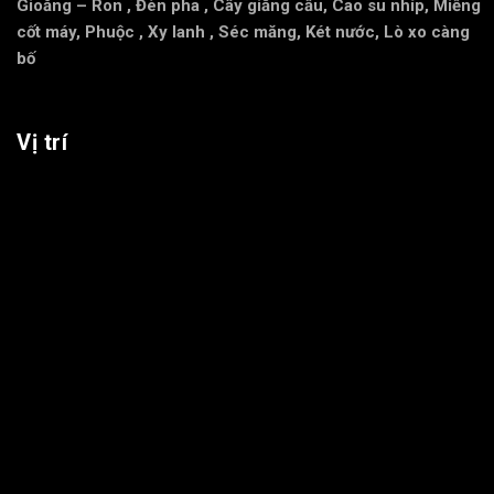
Gioăng – Ron
,
Đèn pha
,
Cây giằng cầu
,
Cao su nhíp
,
Miễng
cốt máy
,
Phuộc
,
Xy lanh
,
Séc măng
,
Két nước
,
Lò xo càng
bố
Vị trí