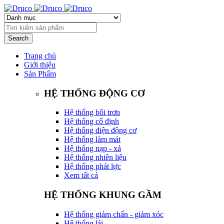
Trang chủ
Giới thiệu
Sản Phẩm
HỆ THỐNG ĐỘNG CƠ
Hệ thống bôi trơn
Hệ thống cố định
Hệ thống điện động cơ
Hệ thống làm mát
Hệ thống nạp - xả
Hệ thống nhiên liệu
Hệ thống phát lực
Xem tất cả
HỆ THỐNG KHUNG GẦM
Hệ thống giảm chấn - giảm xóc
Hệ thống lái