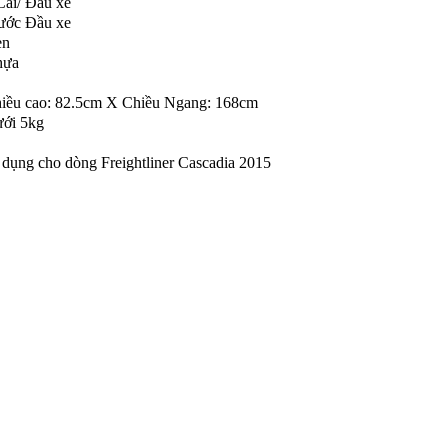
Cái/ Đầu xe
ước Đầu xe
en
hựa
iều cao: 82.5cm X Chiều Ngang: 168cm
ới 5kg
 dụng cho dòng Freightliner Cascadia 2015