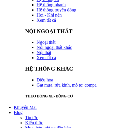
Hệ thống phanh
Hệ thống truyền động
Hơi - Khí nén
Xem tất cả
NỘI NGOẠI THẤT
Ngoại thất
Nội ngoại thất khác
Nội thất
Xem tất cả
HỆ THỐNG KHÁC
Điều hòa
Gạt mưa, rửa kính, mô tơ, compa
THEO DÒNG XE- ĐỘNG CƠ
Khuyến Mãi
Blog
Tin tức
Kiến thức
Mua, bán, giá xe đầu kéo