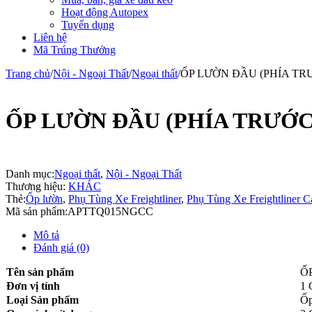
Hoạt động Autopex
Tuyển dụng
Liên hệ
Mã Trúng Thưởng
Trang chủ
/
Nội - Ngoại Thất
/
Ngoại thất
/
ỐP LƯỜN ĐẦU (PHÍA TR
ỐP LƯỜN ĐẦU (PHÍA TRƯỚC
Danh mục:
Ngoại thất
,
Nội - Ngoại Thất
Thương hiệu:
KHÁC
Thẻ:
Ốp lườn
,
Phụ Tùng Xe Freightliner
,
Phụ Tùng Xe Freightliner C
Mã sản phẩm:
APTTQ015NGCC
Mô tả
Đánh giá (0)
Tên sản phẩm
Ố
Đơn vị tính
1 
Loại Sản phẩm
Ốp