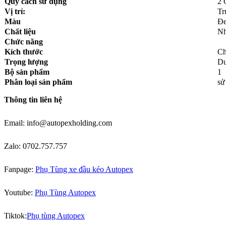
Quy cách sử dụng
2 
Vị trí:
Tr
Màu
Đ
Chất liệu
N
Chức năng
Kích thước
Ch
Trọng lượng
Dư
Bộ sản phẩm
1
Phân loại sản phẩm
sử
Thông tin liên hệ
Email: info@autopexholding.com
Zalo: 0702.757.757
Fanpage:
Phụ Tùng xe đầu kéo Autopex
Youtube:
Phụ Tùng Autopex
Tiktok:
Phụ tùng Autopex