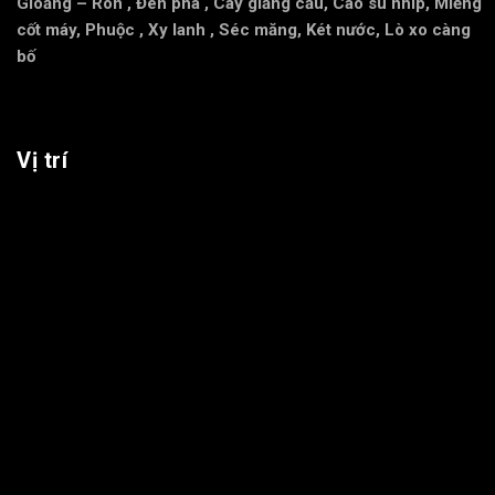
Gioăng – Ron
,
Đèn pha
,
Cây giằng cầu
,
Cao su nhíp
,
Miễng
cốt máy
,
Phuộc
,
Xy lanh
,
Séc măng
,
Két nước
,
Lò xo càng
bố
Vị trí