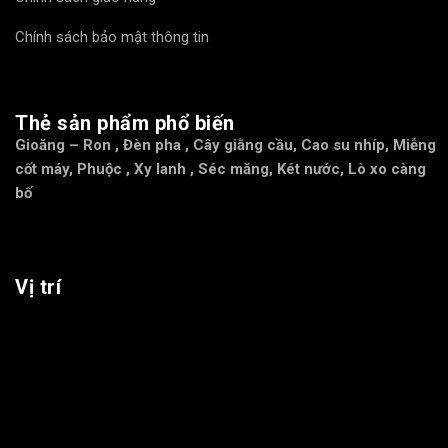
Chính sách bảo mật thông tin
Thẻ sản phẩm phổ biến
Gioăng – Ron
,
Đèn pha
,
Cây giằng cầu
,
Cao su nhíp
,
Miễng
cốt máy
,
Phuộc
,
Xy lanh
,
Séc măng
,
Két nước
,
Lò xo càng
bố
Vị trí