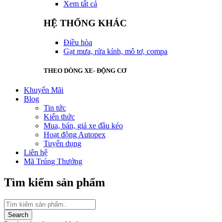
Xem tất cả
HỆ THỐNG KHÁC
Điều hòa
Gạt mưa, rửa kính, mô tơ, compa
THEO DÒNG XE- ĐỘNG CƠ
Khuyến Mãi
Blog
Tin tức
Kiến thức
Mua, bán, giá xe đầu kéo
Hoạt động Autopex
Tuyển dụng
Liên hệ
Mã Trúng Thưởng
Tìm kiếm sản phẩm