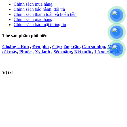
Chính sách mua hàng
Chính sách bảo hành, đổi trả
Chính sách thanh toán và hoàn tiền
Chính sách giao hàng
Chính sách bảo mật thông tin
Thẻ sản phẩm phổ biến
Gioăng – Ron
,
Đèn pha
,
Cây giằng cầu
,
Cao su nhíp
,
Miễng
cốt máy
,
Phuộc
,
Xy lanh
,
Séc măng
,
Két nước
,
Lò xo càng bố
Vị trí