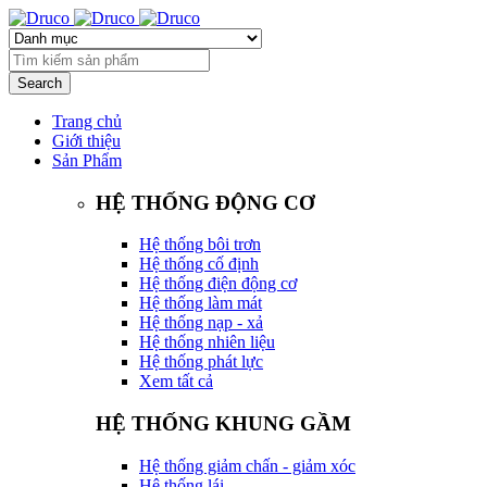
Trang chủ
Giới thiệu
Sản Phẩm
HỆ THỐNG ĐỘNG CƠ
Hệ thống bôi trơn
Hệ thống cố định
Hệ thống điện động cơ
Hệ thống làm mát
Hệ thống nạp - xả
Hệ thống nhiên liệu
Hệ thống phát lực
Xem tất cả
HỆ THỐNG KHUNG GẦM
Hệ thống giảm chấn - giảm xóc
Hệ thống lái