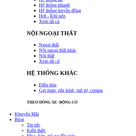
Hệ thống phanh
Hệ thống truyền động
Hơi - Khí nén
Xem tất cả
NỘI NGOẠI THẤT
Ngoại thất
Nội ngoại thất khác
Nội thất
Xem tất cả
HỆ THỐNG KHÁC
Điều hòa
Gạt mưa, rửa kính, mô tơ, compa
THEO DÒNG XE- ĐỘNG CƠ
Khuyến Mãi
Blog
Tin tức
Kiến thức
Mua, bán, giá xe đầu kéo