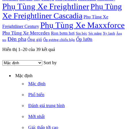
Phụ Tùng Xe Freightliner
Phụ Tùng
Xe Freightliner Cascadia
Phụ Tùng Xe
Phụ Tùng Xe Maxxforce
Freightliner Century
Phụ Tùng Xe Mercedes
Ron bơm hơi
Sin béc
Xy lanh
Séc măng
Ăng
Đèn pha
Ốp lườn
Ống gió
Ốp gương chiếu hậu
ten
Hiển thị 1–20 của 39 kết quả
Sort by
Mặc định
Mặc định
Phổ biến
Đánh giá trung bình
Mới nhất
Giá: thấp tới cao