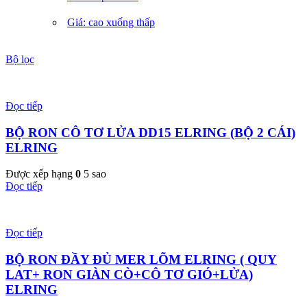
Giá: cao xuống thấp
Bộ lọc
Đọc tiếp
BỘ RON CÔ TƠ LỬA DD15 ELRING (BỘ 2 CÁI)
ELRING
Được xếp hạng
0
5 sao
Đọc tiếp
Đọc tiếp
BỘ RON ĐẦY ĐỦ MER LÕM ELRING ( QUY
LAT+ RON GIÀN CÒ+CÔ TƠ GIÓ+LỬA)
ELRING