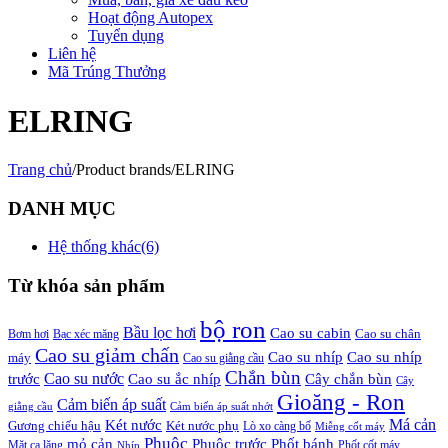
Hoạt động Autopex
Tuyển dụng
Liên hệ
Mã Trúng Thưởng
ELRING
Trang chủ
/
Product brands
/
ELRING
DANH MỤC
Hệ thống khác
(6)
Từ khóa sản phẩm
bộ ron
Bầu lọc hơi
Cao su cabin
Cao su chân
Bơm hơi
Bạc xéc măng
Cao su giảm chấn
Cao su nhíp
Cao su nhíp
máy
Cao su giằng cầu
Chắn bùn
Cao su nước
Cao su ắc nhíp
trước
Cây chắn bùn
Cây
Gioăng - Ron
Cảm biến áp suất
giằng cầu
Cảm biến áp suất nhớt
Má cản
Két nước
Gương chiếu hậu
Két nước phụ
Lò xo càng bố
Miễng cốt máy
Phuộc
mỏ cản
Phuộc trước
Phốt bánh
Mặt ca lăng
Phốt cốt máy
Nhíp