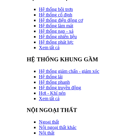
Hệ thống bôi trơn
Hệ thống cố định
Hệ thống điện động cơ
Hệ thống làm mát
Hệ thống nạp - xả
Hệ thống nhiên liệu
Hệ thống phát lực
Xem tất cả
HỆ THỐNG KHUNG GẦM
Hệ thống giảm chấn - giảm xóc
Hệ thống lái
Hệ thống phanh
Hệ thống truyền động
Hơi - Khí nén
Xem tất cả
NỘI NGOẠI THẤT
Ngoại thất
Nội ngoại thất khác
Nội thất