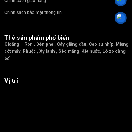
Chính sách giao hàng
Chính sách bảo mật thông tin
Thẻ sản phẩm phổ biến
Gioăng – Ron
,
Đèn pha
,
Cây giằng cầu
,
Cao su nhíp
,
Miễng
cốt máy
,
Phuộc
,
Xy lanh
,
Séc măng
,
Két nước
,
Lò xo càng
bố
Vị trí