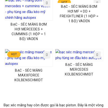
HOT
BẠC - SÉC MĂNG BƠM
HƠI MF + DD +
FREIGHTLINER (1 HỘP =
1 BỘ) VADEN
BẠC - SÉC MĂNG BƠM
HƠI MERCEDES +
CUMMINS (1 HỘP = 1
BỘ) VADEN
HOT
BẠC - SÉC MĂNG
MERCEDES
BẠC - SÉC MĂNG
KOLBENSCHMIDT
MAXXFORCE
KOLBENSCHMIDT
Bạc xéc măng hay còn được gọi là bạc piston. Đây là một vòng