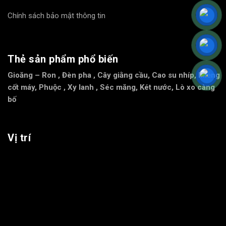
Chính sách bảo mật thông tin
Thẻ sản phẩm phổ biến
Gioăng – Ron
,
Đèn pha
,
Cây giằng cầu
,
Cao su nhíp
,
Miễng
cốt máy
,
Phuộc
,
Xy lanh
,
Séc măng
,
Két nước
,
Lò xo càng
bố
Vị trí