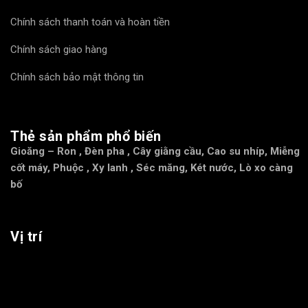
Bộ sản phẩm
6 hộp ( 1 hộp 3 séc măng)
Chính sách thanh toán và hoàn tiền
Chính sách giao hàng
Phân loại sản
sử dụng cho dòng Maxxforce
phẩm
Chính sách bảo mật thông tin
Thẻ sản phẩm phổ biến
Gioăng – Ron
,
Đèn pha
,
Cây giằng cầu
,
Cao su nhíp
,
Miễng
cốt máy
,
Phuộc
,
Xy lanh
,
Séc măng
,
Két nước
,
Lò xo càng
bố
Vị trí
Bạc Séc – măng gồm bộ 3 vòng, hệ thống động cơ bao gồm 6 bộ