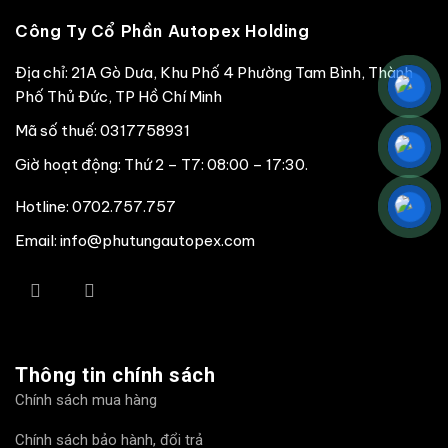
Công Ty Cổ Phần Autopex Holding
Chất liệu
Hợp kim
Địa chỉ: 21A Gò Dưa, Khu Phố 4 Phường Tam Bình, Thành
Phố Thủ Đức, TP Hồ Chí Minh
Chức năng
Làm kín giữa Piston và xy lanh
Mã số thuế: 0317758931
Giờ hoạt động: Thứ 2 – T7: 08:00 – 17:30.
1.BẠC ĐẦU: 3.5MM
2.BẠC GIỮA: 2.5MM
Hotline:
0702.757.757
3.BẠC NHỚT: 3.5MM
Email: info@phutungautopex.com
Kích thước
DÙNG CHO ĐƯỜNG KÍNH XY
LANH : 126MM
Thông tin chính sách
Chính sách mua hàng
Trọng lượng
0.17 kg
Chính sách bảo hành, đổi trả