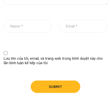
Cần lưu ý lắp đặt đúng vị trí của các vòng để không bị ảnh
hưởng đến chức năng cạo dầu của từng vòng.
Lưu tên của tôi, email, và trang web trong trình duyệt này cho
lần bình luận kế tiếp của tôi.