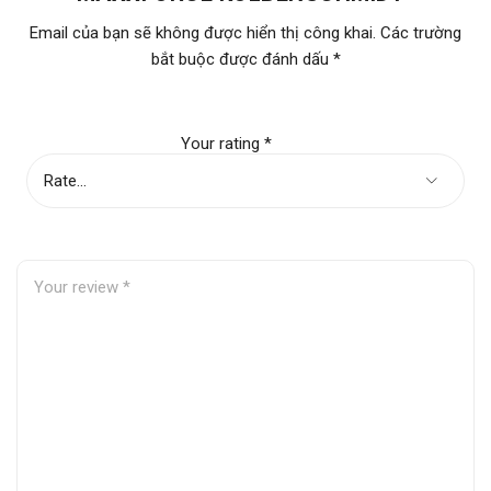
Email của bạn sẽ không được hiển thị công khai.
Các trường
bắt buộc được đánh dấu
*
Lưu ý khi lắp đặt:
Có một điều lưu ý mà Autopex muốn gửi đến quý khách về quy
cách lắp đặt. Vòng bạc rất dễ bị biến dạng, công vênh, để lắp
Your rating
*
đặt được vào các rảnh của piston. Quý khách hàng
không nên
dùng tay
, nên dùng thiết bị bổ trợ lắp đặt để vòng có thể nằm
gọn trong rảnh Piston.
Trên thân vòng có phủ một lớp molypden, khi bị biến dạng, rất
dễ bị phá vỡ cấu trúc, nên quý khách hàng phải thật lưu ý khi
lắp đặt.
Ngoài ra, một phần không kém phần quan trọng là quý khách
nên chú ý vòng xoắn ốc, chú ý đến vị trí của bộ giãn nỡ xoắn
ốc. Đầu khớp nối xoắn ốc phải nằm đối điện với khớp cắt của
vòng.