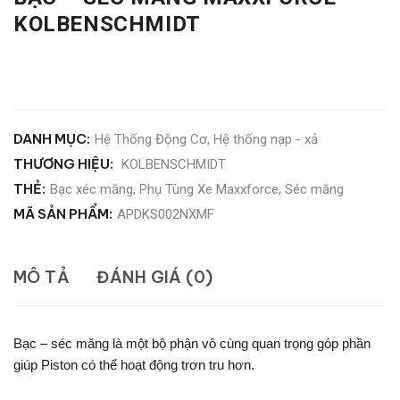
KOLBENSCHMIDT
DANH MỤC:
Hệ Thống Động Cơ
,
Hệ thống nạp - xả
THƯƠNG HIỆU:
KOLBENSCHMIDT
THẺ:
Bạc xéc măng
,
Phụ Tùng Xe Maxxforce
,
Séc măng
MÃ SẢN PHẨM:
APDKS002NXMF
MÔ TẢ
ĐÁNH GIÁ (0)
Bạc – séc măng là một bộ phận vô cùng quan trọng góp phần
giúp Piston có thể hoạt động trơn tru hơn.