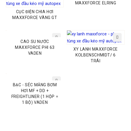
MAXXFORCE ELRING
CỤC ĐIỆN CHIA HƠI
MAXXFORCE VÀNG GT
CAO SU NƯỚC
MAXXFORCE PHI 63
XY LANH MAXXFORCE
VADEN
KOLBENSCHMIDT/ 6
TRÁI
Bạc Séc – măng rất dễ bị công vênh, không nên lắp đặt bằng tay
BẠC - SÉC MĂNG BƠM
HƠI MF + DD +
FREIGHTLINER (1 HỘP =
1 BỘ) VADEN
THÔNG SỐ KỸ THUẬT: