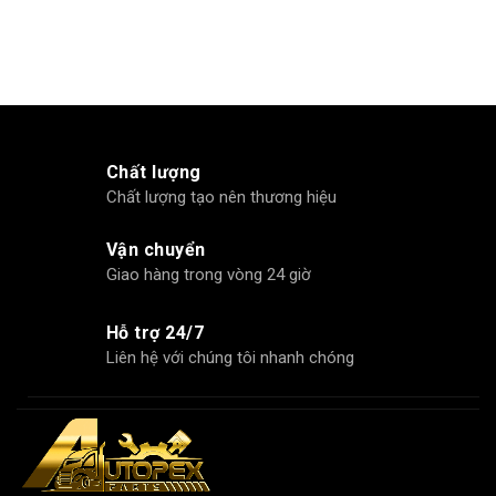
BẠC – SÉC MĂNG MAXXFORCE
Tên sản phẩm
KOLBENSCHMIDT
Thương hiệu
KOLBENSCHMIDT
Chất lượng
Xuất xứ
Đức
Chất lượng tạo nên thương hiệu
Vận chuyển
Đơn vị tính
Bộ
Giao hàng trong vòng 24 giờ
Quy cách sử
Hỗ trợ 24/7
1 bộ/ Đầu xe
dụng
Liên hệ với chúng tôi nhanh chóng
Vị trí
Động cơ
Màu
Kim loại