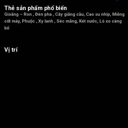
Thẻ sản phẩm phổ biến
Gioăng – Ron
,
Đèn pha
,
Cây giằng cầu
,
Cao su nhíp
,
Miễng
cốt máy
,
Phuộc
,
Xy lanh
,
Séc măng
,
Két nước
,
Lò xo càng
bố
Vị trí