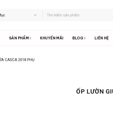
U
SẢN PHẨM
KHUYẾN MÃI
BLOG
LIÊN HỆ
ỮA CASCA 2018 PHỤ
ỐP LƯỜN GI