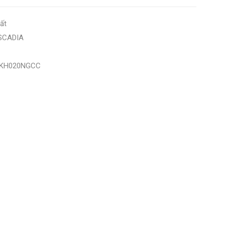
ất
SCADIA
KH020NGCC