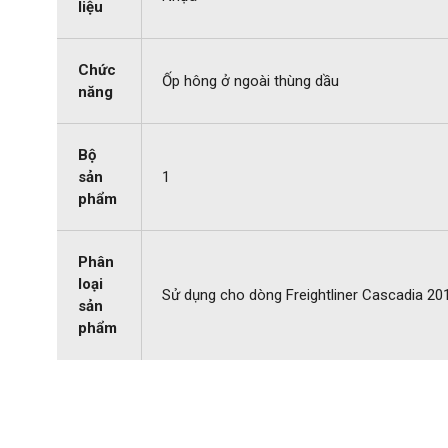
liệu
Chức
Ốp hông ở ngoài thùng dầu
năng
Bộ
sản
1
phẩm
Phân
loại
Sử dụng cho dòng Freightliner Cascadia 20
sản
phẩm