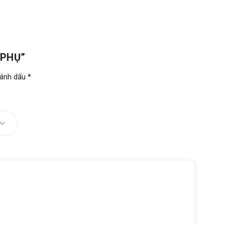
 PHỤ”
đánh dấu
*