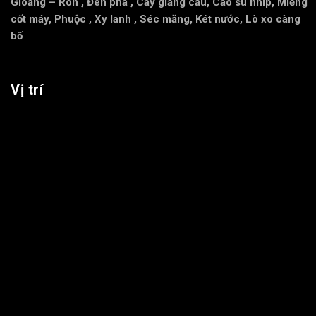
Gioăng – Ron
,
Đèn pha
,
Cây giằng cầu
,
Cao su nhíp
,
Miễng
cốt máy
,
Phuộc
,
Xy lanh
,
Séc măng
,
Két nước
,
Lò xo càng
bố
Vị trí