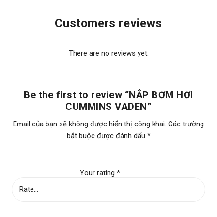
Customers reviews
THÔNG SỐ KỸ THUẬT:
There are no reviews yet.
Tên sản phẩm
NẮP BƠM HƠI
Be the first to review “NẮP BƠM HƠI
CUMMINS VADEN”
Xuất xứ
Thổ Nhĩ Kỳ
Email của bạn sẽ không được hiển thị công khai.
Các trường
bắt buộc được đánh dấu
*
Thương Hiệu
VADEN
Đơn vị tính
Bộ
Your rating
*
Quy cách sử
1 bộ/ Đầu xe
dụng