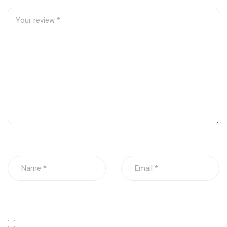
Vị trí
Khoang động cơ
Màu
Kim loại
Chất liệu:
Hợp kim
Trọng lượng
3.23 kg
Kích thướt
140mm X 120mm X 170mm
Nắp đóng bơm hơi không cho
Chức năng
khí lọt ra ngoài