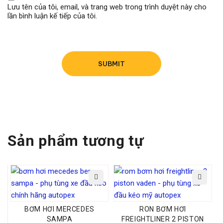
Bộ sản phẩm
1
Lưu tên của tôi, email, và trang web trong trình duyệt này cho
lần bình luận kế tiếp của tôi.
Phân loại Sản
Dùng cho động cơ cummins isx,
phẩm
qsx
Thông tin liên hệ
Email: info@autopexholding.com
Zalo: 0702.757.757
Sản phẩm tương tự
Fanpage:
Phụ Tùng xe đầu kéo Autopex
Youtube:
Phụ Tùng Autopex
BƠM HƠI MERCEDES
RON BƠM HƠI
Tiktok:
Phụ tùng Autopex
SAMPA
FREIGHTLINER 2 PISTON