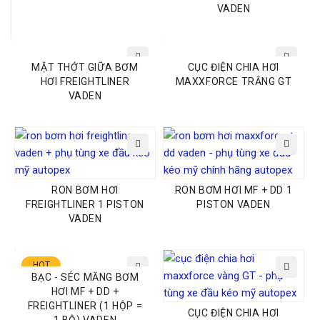
VADEN
Website:
PHỤ TÙNG AUTOPEX
MẶT THỚT GIỮA BƠM
CỤC ĐIỆN CHIA HƠI
HƠI FREIGHTLINER
MAXXFORCE TRẮNG GT
VADEN
RON BƠM HƠI
RON BƠM HƠI MF + DD 1
FREIGHTLINER 1 PISTON
PISTON VADEN
VADEN
HOT
BẠC - SÉC MĂNG BƠM
HƠI MF + DD +
FREIGHTLINER (1 HỘP =
CỤC ĐIỆN CHIA HƠI