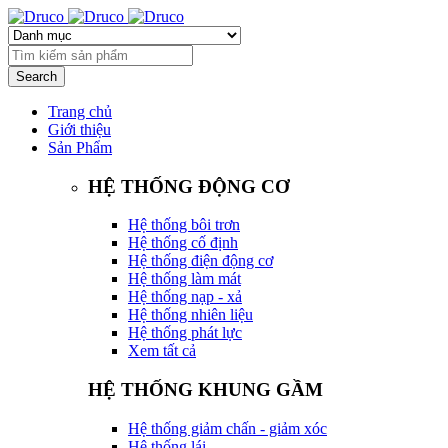
Trang chủ
Giới thiệu
Sản Phẩm
HỆ THỐNG ĐỘNG CƠ
Hệ thống bôi trơn
Hệ thống cố định
Hệ thống điện động cơ
Hệ thống làm mát
Hệ thống nạp - xả
Hệ thống nhiên liệu
Hệ thống phát lực
Xem tất cả
HỆ THỐNG KHUNG GẦM
Hệ thống giảm chấn - giảm xóc
Hệ thống lái