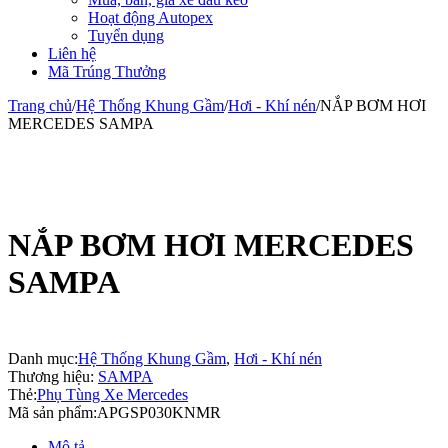
Hoạt động Autopex
Tuyển dụng
Liên hệ
Mã Trúng Thưởng
Trang chủ
/
Hệ Thống Khung Gầm
/
Hơi - Khí nén
/
NẮP BƠM HƠI
MERCEDES SAMPA
NẮP BƠM HƠI MERCEDES
SAMPA
Danh mục:
Hệ Thống Khung Gầm
,
Hơi - Khí nén
Thương hiệu:
SAMPA
Thẻ:
Phụ Tùng Xe Mercedes
Mã sản phẩm:
APGSP030KNMR
Mô tả