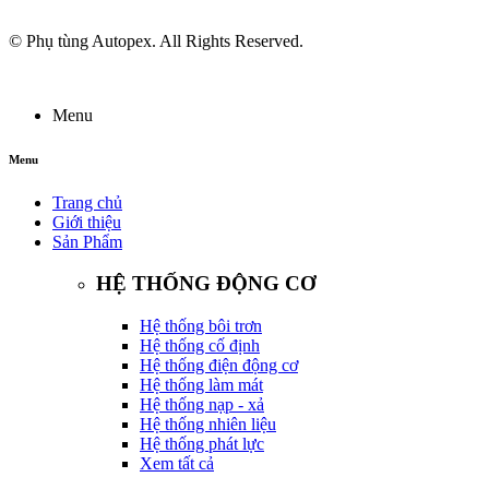
© Phụ tùng Autopex. All Rights Reserved.
Menu
Menu
Trang chủ
Giới thiệu
Sản Phẩm
HỆ THỐNG ĐỘNG CƠ
Hệ thống bôi trơn
Hệ thống cố định
Hệ thống điện động cơ
Hệ thống làm mát
Hệ thống nạp - xả
Hệ thống nhiên liệu
Hệ thống phát lực
Xem tất cả