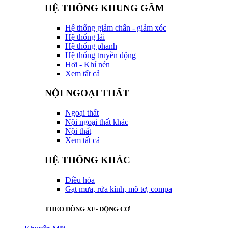
HỆ THỐNG KHUNG GẦM
Hệ thống giảm chấn - giảm xóc
Hệ thống lái
Hệ thống phanh
Hệ thống truyền động
Hơi - Khí nén
Xem tất cả
NỘI NGOẠI THẤT
Ngoại thất
Nội ngoại thất khác
Nội thất
Xem tất cả
HỆ THỐNG KHÁC
Điều hòa
Gạt mưa, rửa kính, mô tơ, compa
THEO DÒNG XE- ĐỘNG CƠ