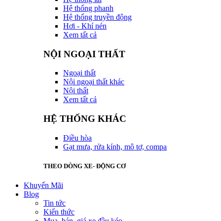
Hệ thống phanh
Hệ thống truyền động
Hơi - Khí nén
Xem tất cả
NỘI NGOẠI THẤT
Ngoại thất
Nội ngoại thất khác
Nội thất
Xem tất cả
HỆ THỐNG KHÁC
Điều hòa
Gạt mưa, rửa kính, mô tơ, compa
THEO DÒNG XE- ĐỘNG CƠ
Khuyến Mãi
Blog
Tin tức
Kiến thức
Mua, bán, giá xe đầu kéo