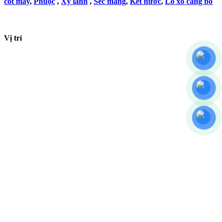
cốt máy
,
Phuộc
,
Xy lanh
,
Séc măng
,
Két nước
,
Lò xo càng bố
Vị trí