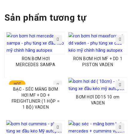
Website:
PHỤ TÙNG AUTOPEX
Sản phẩm tương tự
RON BƠM HƠI
RON BƠM HƠI MF + DD 1
MERCEDES SAMPA
PISTON VADEN
HOT
BẠC - SÉC MĂNG BƠM
HƠI MF + DD +
BƠM HƠI DD15 10 cm
FREIGHTLINER (1 HỘP =
VADEN
1 BỘ) VADEN