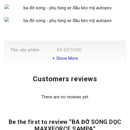
Tên sản phẩm
BA ĐỜ SONG
Show More
Thương Hiệu:
SAMPA
Customers reviews
Xuất xứ:
Thổ nhĩ kỳ
There are no reviews yet.
Đơn vị tính
Cây
Be the first to review “BA ĐỜ SONG DỌC
Quy cách sử
MAXXFORCE SAMPA”
dụng: