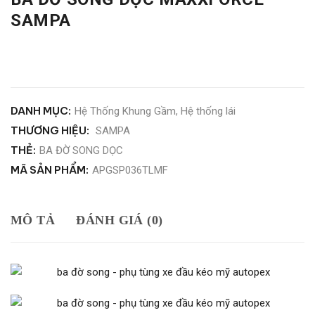
SAMPA
DANH MỤC:
Hệ Thống Khung Gầm
,
Hệ thống lái
THƯƠNG HIỆU:
SAMPA
THẺ:
BA ĐỜ SONG DỌC
MÃ SẢN PHẨM:
APGSP036TLMF
MÔ TẢ
ĐÁNH GIÁ (0)