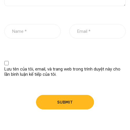
Bộ sản phẩm:
1
Thông tin liên hệ
Email: info@autopexholding.com
Zalo: 0702.757.757
Lưu tên của tôi, email, và trang web trong trình duyệt này cho
lần bình luận kế tiếp của tôi.
Fanpage:
Phụ Tùng xe đầu kéo Autopex
Youtube:
Phụ Tùng Autopex
Tiktok:
Phụ tùng Autopex