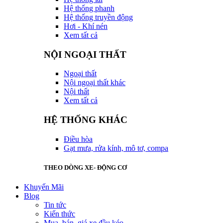
Hệ thống phanh
Hệ thống truyền động
Hơi - Khí nén
Xem tất cả
NỘI NGOẠI THẤT
Ngoại thất
Nội ngoại thất khác
Nội thất
Xem tất cả
HỆ THỐNG KHÁC
Điều hòa
Gạt mưa, rửa kính, mô tơ, compa
THEO DÒNG XE- ĐỘNG CƠ
Khuyến Mãi
Blog
Tin tức
Kiến thức
Mua, bán, giá xe đầu kéo