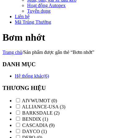
Hoạt động Autopex
Tuyển dụng
Liên hệ
Mã Trúng Thưởng
Bơm nhớt
Trang chủ
/
Sản phẩm được gắn thẻ “Bơm nhớt”
DANH MỤC
Hệ thống khác
(6)
THƯƠNG HIỆU
AIVWUMOT
(0)
ALLIANCE-USA
(3)
BARKSDALE
(2)
BENDIX
(1)
CASCADIA
(9)
DAYCO
(1)
DEPO
(0)