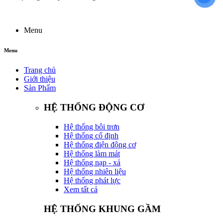
Menu
Menu
Trang chủ
Giới thiệu
Sản Phẩm
HỆ THỐNG ĐỘNG CƠ
Hệ thống bôi trơn
Hệ thống cố định
Hệ thống điện động cơ
Hệ thống làm mát
Hệ thống nạp - xả
Hệ thống nhiên liệu
Hệ thống phát lực
Xem tất cả
HỆ THỐNG KHUNG GẦM