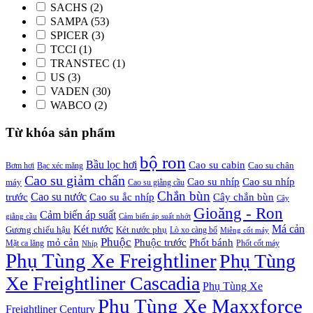
SACHS
(2)
SAMPA
(53)
SPICER
(3)
TCCI
(1)
TRANSTEC
(1)
US
(3)
VADEN
(30)
WABCO
(2)
Từ khóa sản phẩm
bộ ron
Bầu lọc hơi
Cao su cabin
Cao su chân
Bơm hơi
Bạc xéc măng
Cao su giảm chấn
Cao su nhíp
Cao su nhíp
máy
Cao su giằng cầu
Chắn bùn
Cao su nước
Cao su ắc nhíp
trước
Cây chắn bùn
Cây
Gioăng - Ron
Cảm biến áp suất
giằng cầu
Cảm biến áp suất nhớt
Má cản
Két nước
Gương chiếu hậu
Két nước phụ
Lò xo càng bố
Miễng cốt máy
Phuộc
mỏ cản
Phuộc trước
Phốt bánh
Mặt ca lăng
Phốt cốt máy
Nhíp
Phụ Tùng Xe Freightliner
Phụ Tùng
Xe Freightliner Cascadia
Phụ Tùng Xe
Phụ Tùng Xe Maxxforce
Freightliner Century