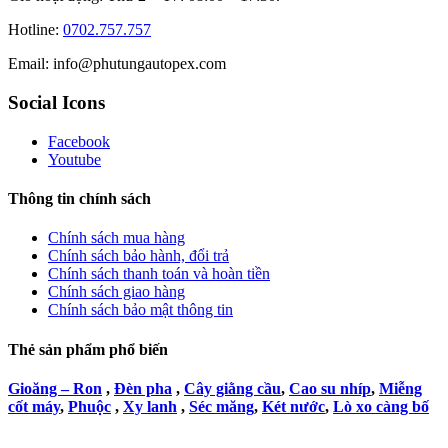
Hotline:
0702.757.757
Email: info@phutungautopex.com
Social Icons
Facebook
Youtube
Thông tin chính sách
Chính sách mua hàng
Chính sách bảo hành, đổi trả
Chính sách thanh toán và hoàn tiền
Chính sách giao hàng
Chính sách bảo mật thông tin
Thẻ sản phẩm phổ biến
Gioăng – Ron
,
Đèn pha
,
Cây giằng cầu
,
Cao su nhíp
,
Miễng
cốt máy
,
Phuộc
,
Xy lanh
,
Séc măng
,
Két nước
,
Lò xo càng bố