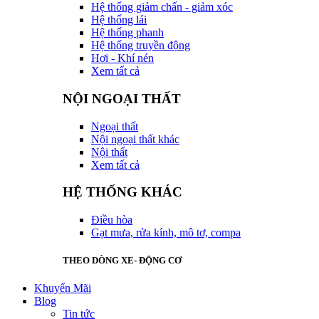
Hệ thống giảm chấn - giảm xóc
Hệ thống lái
Hệ thống phanh
Hệ thống truyền động
Hơi - Khí nén
Xem tất cả
NỘI NGOẠI THẤT
Ngoại thất
Nội ngoại thất khác
Nội thất
Xem tất cả
HỆ THỐNG KHÁC
Điều hòa
Gạt mưa, rửa kính, mô tơ, compa
THEO DÒNG XE- ĐỘNG CƠ
Khuyến Mãi
Blog
Tin tức