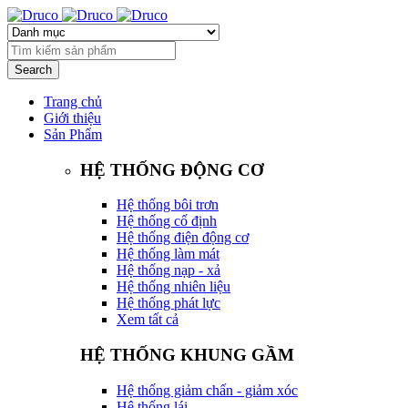
Trang chủ
Giới thiệu
Sản Phẩm
HỆ THỐNG ĐỘNG CƠ
Hệ thống bôi trơn
Hệ thống cố định
Hệ thống điện động cơ
Hệ thống làm mát
Hệ thống nạp - xả
Hệ thống nhiên liệu
Hệ thống phát lực
Xem tất cả
HỆ THỐNG KHUNG GẦM
Hệ thống giảm chấn - giảm xóc
Hệ thống lái