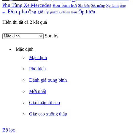
Phụ Tùng Xe Mercedes
Ron bơm hơi
Sin béc
Xy lanh
Séc măng
Ăng
Đèn pha
Ốp lườn
Ống gió
Ốp gương chiếu hậu
ten
Hiển thị tất cả 2 kết quả
Sort by
Mặc định
Mặc định
Phổ biến
Đánh giá trung bình
Mới nhất
Giá: thấp tới cao
Giá: cao xuống thấp
Bộ lọc