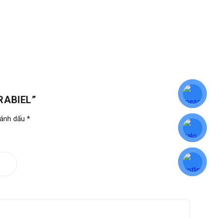
RABIEL”
đánh dấu
*