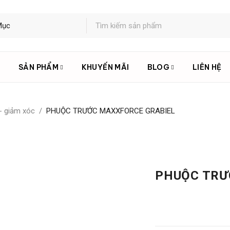
U
SẢN PHẨM
KHUYẾN MÃI
BLOG
LIÊN HỆ
- giảm xóc
/
PHUỘC TRƯỚC MAXXFORCE GRABIEL
PHUỘC TRƯ