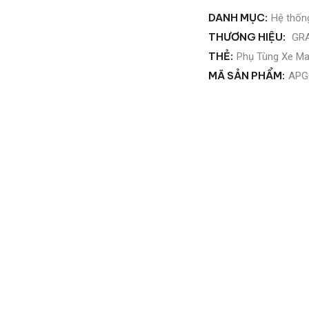
DANH MỤC:
Hệ thốn
THƯƠNG HIỆU:
GRA
THẺ:
Phụ Tùng Xe Ma
MÃ SẢN PHẨM:
APG