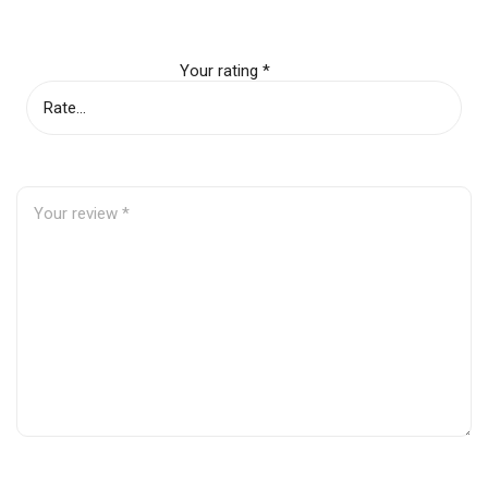
Bộ sản phẩm
1 cái/bộ
Your rating
*
Phân loại sản
Dùng cho động cơ cummins isx
phẩm