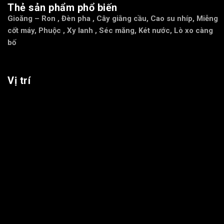
Thẻ sản phẩm phổ biến
Gioăng – Ron
,
Đèn pha
,
Cây giằng cầu
,
Cao su nhíp
,
Miễng
cốt máy
,
Phuộc
,
Xy lanh
,
Séc măng
,
Két nước
,
Lò xo càng
bố
Vị trí