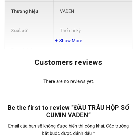
Thương hiệu
VADEN
Xuất xứ
Thổ nhĩ kỳ
Show More
Đơn vị tính
Cái
Customers reviews
Vị trí
Hệ thống truyền động
There are no reviews yet.
Màu
Xi
Be the first to review “ĐẦU TRÂU HỘP SỐ
Chất liệu
Nhôm
CUMIN VADEN”
Email của bạn sẽ không được hiển thị công khai.
Các trường
Chức năng
Nối giữa sau máy và hộp số
bắt buộc được đánh dấu
*