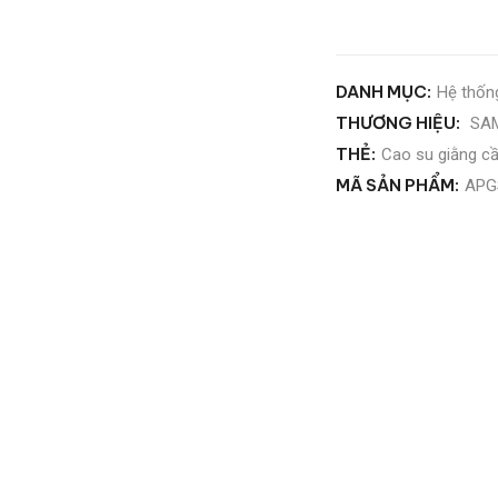
DANH MỤC:
Hệ thốn
THƯƠNG HIỆU:
SA
THẺ:
Cao su giằng c
MÃ SẢN PHẨM:
APG