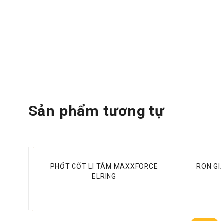
Fanpage:
Phụ Tùng xe đầu kéo Autopex
Youtube:
Phụ Tùng Autopex
Tiktok:
Phụ tùng Autopex
Website:
PHỤ TÙNG AUTOPEX
Sản phẩm tương tự
PHỐT CỐT LI TÂM MAXXFORCE
RON G
ELRING