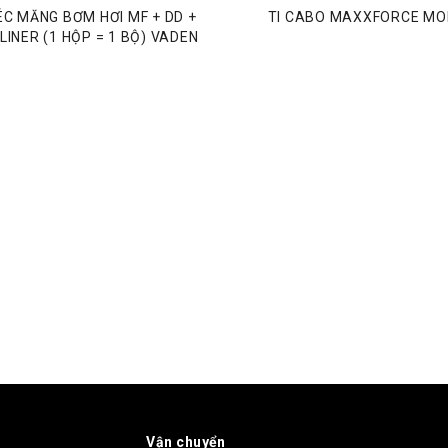
ÉC MĂNG BƠM HƠI MF + DD +
TI CABO MAXXFORCE M
LINER (1 HỘP = 1 BỘ) VADEN
Vận chuyển