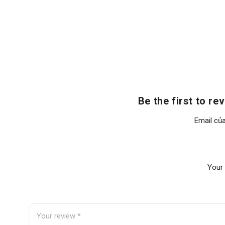
Quy
cách sử
2 cây/ Đầu xe
dụng
Vị trí:
Cầu sau khung gầm
Be the first to
Màu
Đen
Email của
Chất
CAO SU
liệu
Your 
Chức
Cố định, giảm chấn động cho cầu sau
năng