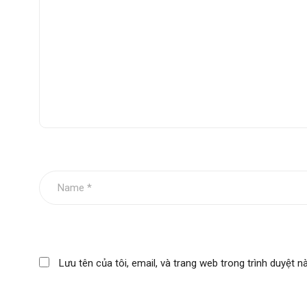
Kích
Dài 690 mm
thước
Bộ sản
1
phẩm
Phân
loại sản
Sử dụng cho dòng xe Freightliner
phẩm
Thông tin liên hệ
Email: info@autopexholding.com
Lưu tên của tôi, email, và trang web trong trình duyệt nà
Zalo: 0702.757.757