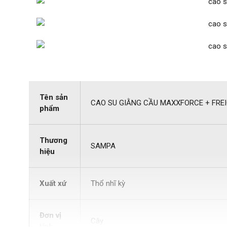
Tên sản
CAO SU GIẰNG CẦU MAXXFORCE + FRE
phẩm
Thương
SAMPA
hiệu
Xuất xứ
Thổ nhĩ kỳ
Đơn vị
Cây
tính