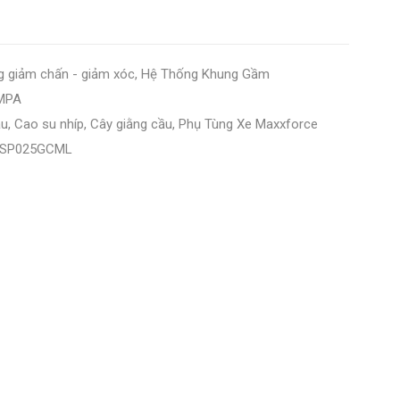
g giảm chấn - giảm xóc
,
Hệ Thống Khung Gầm
MPA
ầu
,
Cao su nhíp
,
Cây giằng cầu
,
Phụ Tùng Xe Maxxforce
SP025GCML