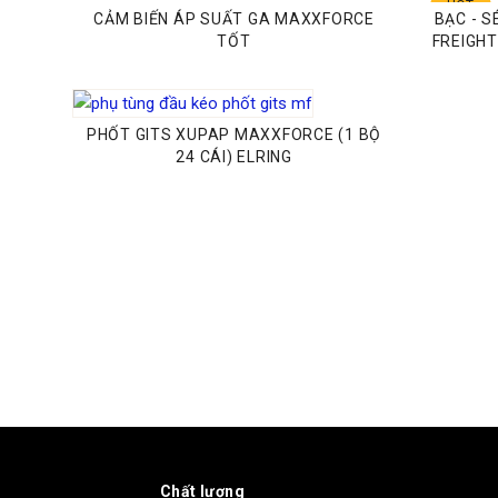
HOT
CẢM BIẾN ÁP SUẤT GA MAXXFORCE
BẠC - S
TỐT
FREIGHT
PHỐT GITS XUPAP MAXXFORCE (1 BỘ
24 CÁI) ELRING
Chất lượng