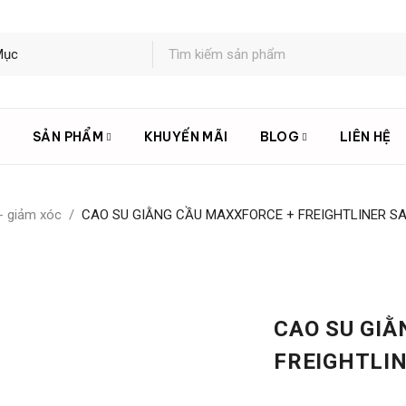
U
SẢN PHẨM
KHUYẾN MÃI
BLOG
LIÊN HỆ
- giảm xóc
/
CAO SU GIẰNG CẦU MAXXFORCE + FREIGHTLINER S
CAO SU GIẰ
FREIGHTLI